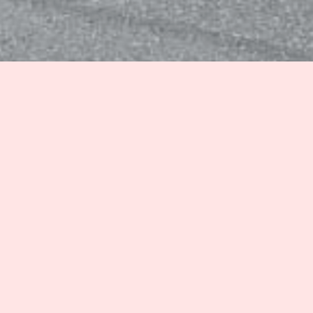
。」
きる