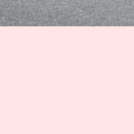
おしらせ
今日のオススメは、
洗車
！
ご来店お待ちしております☺
R8.4/13 G.Wの営業のご案内
「おかえりなさい、おつかれさま
お客様との繋がりを大切に
会社創業以来、福井の地で６０年の実績を
積んでまいりました。
生活に必要不可欠な車だから、心から信頼で